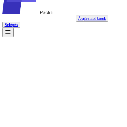
Packli
Árajánlatot kérek
Belépés